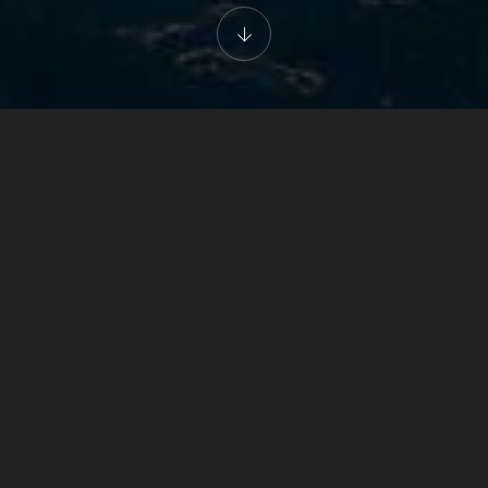
G&O VIP DESIGN
Mavinin ve doğanın
verdiği huzurla
birlikte denizde özel